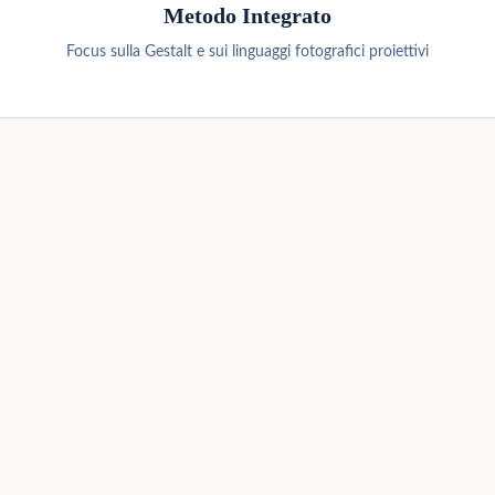
Metodo Integrato
Focus sulla Gestalt e sui linguaggi fotografici proiettivi
I Miei Servizi
Percorsi flessibili per il tuo benessere psicologico.
Uniamo l'ascolto clinico a strumenti personalizzati
per esplorare la tua realtà in modo autentico.